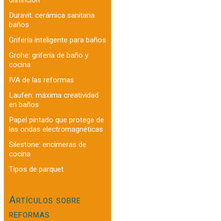
Duravit: cerámica sanitaria
baños
Grifería inteligente para baños
Grohe: grifería de baño y
cocina
IVA de las reformas
Laufen: máxima creatividad
en baños
Papel pintado que protege de
las ondas electromagnéticas
Silestone: encimeras de
cocina
Tipos de parquet
Artículos sobre
reformas