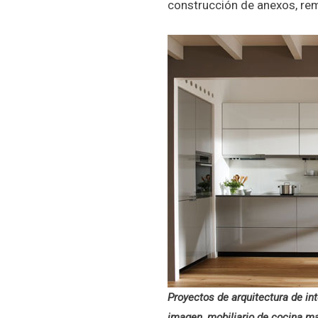
construcción de anexos, rem
Proyectos de arquitectura de int
imagen, mobiliario de cocina m