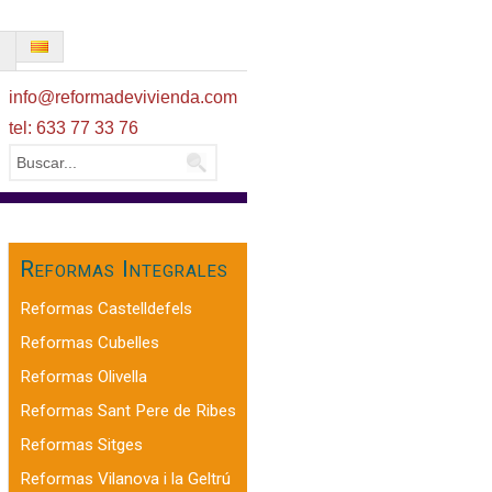
O
info@reformadevivienda.com
tel: 633 77 33 76
Reformas Integrales
Reformas Castelldefels
Reformas Cubelles
Reformas Olivella
Reformas Sant Pere de Ribes
Reformas Sitges
Reformas Vilanova i la Geltrú