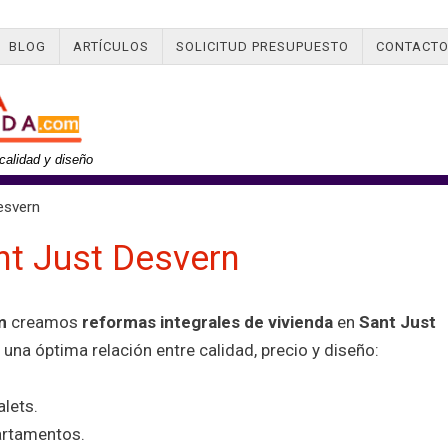
BLOG
ARTÍCULOS
SOLICITUD PRESUPUESTO
CONTACT
calidad y diseño
esvern
t Just Desvern
m
creamos
reformas integrales de vivienda
en
Sant Just
una óptima relación entre calidad, precio y diseño:
lets.
artamentos.