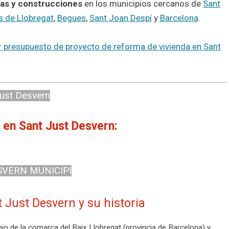
as y construcciones
en los municipios cercanos de
Sant
s de Llobregat
,
Begues
,
Sant Joan Despí
y
Barcelona
.
ar presupuesto de proyecto de reforma de vivienda en Sant
Just Desvern
 en Sant Just Desvern:
SVERN MUNICIPI
 Just Desvern y su historia
io de la comarca del Baix Llobregat (provincia de Barcelona) y