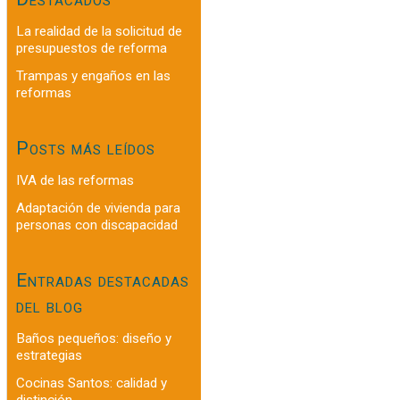
La realidad de la solicitud de
presupuestos de reforma
Trampas y engaños en las
reformas
Posts más leídos
IVA de las reformas
Adaptación de vivienda para
personas con discapacidad
Entradas destacadas
del blog
Baños pequeños: diseño y
estrategias
Cocinas Santos: calidad y
distinción