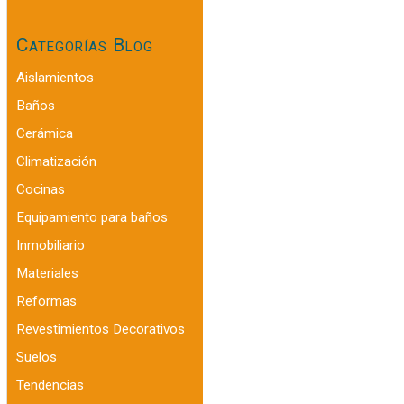
Categorías Blog
Aislamientos
Baños
Cerámica
Climatización
Cocinas
Equipamiento para baños
Inmobiliario
Materiales
Reformas
Revestimientos Decorativos
Suelos
Tendencias