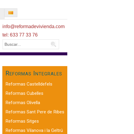
O
info@reformadevivienda.com
tel: 633 77 33 76
Reformas Integrales
Reformas Castelldefels
Reformas Cubelles
Reformas Olivella
Reformas Sant Pere de Ribes
Reformas Sitges
Reformas Vilanova i la Geltrú