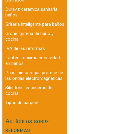
Duravit: cerámica sanitaria
baños
Grifería inteligente para baños
Grohe: grifería de baño y
cocina
IVA de las reformas
Laufen: máxima creatividad
en baños
Papel pintado que protege de
las ondas electromagnéticas
Silestone: encimeras de
cocina
Tipos de parquet
Artículos sobre
reformas