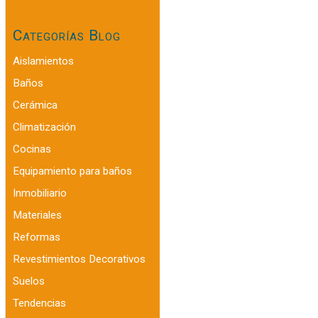
Categorías Blog
Aislamientos
Baños
Cerámica
Climatización
Cocinas
Equipamiento para baños
Inmobiliario
Materiales
Reformas
Revestimientos Decorativos
Suelos
Tendencias