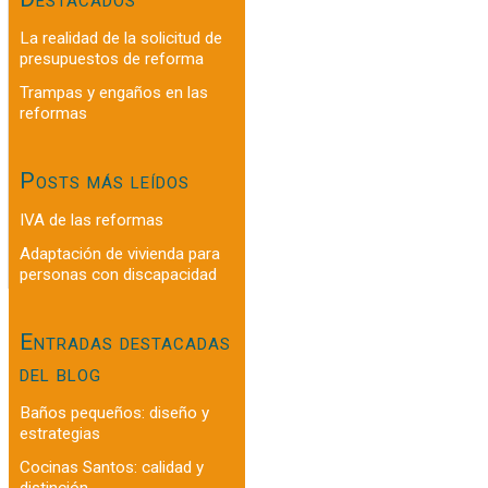
La realidad de la solicitud de
presupuestos de reforma
Trampas y engaños en las
reformas
Posts más leídos
IVA de las reformas
Adaptación de vivienda para
personas con discapacidad
Entradas destacadas
del blog
Baños pequeños: diseño y
estrategias
Cocinas Santos: calidad y
distinción