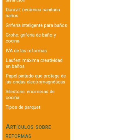
Duravit: cerámica sanitaria
baños
Grifería inteligente para baños
Grohe: grifería de baño y
cocina
IVA de las reformas
Laufen: máxima creatividad
en baños
Papel pintado que protege de
las ondas electromagnéticas
Silestone: encimeras de
cocina
Tipos de parquet
Artículos sobre
reformas