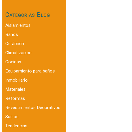
Categorías Blog
Aislamientos
Baños
Cerámica
Climatización
Cocinas
Equipamiento para baños
Inmobiliario
Materiales
Reformas
Revestimientos Decorativos
Suelos
Tendencias