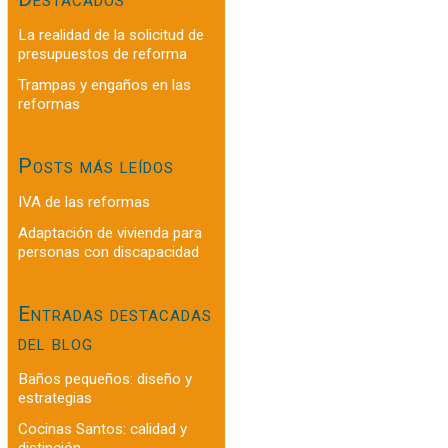
La realidad de la solicitud de
presupuestos de reforma
Trampas y engaños en las
reformas
Posts más leídos
IVA de las reformas
Adaptación de vivienda para
personas con discapacidad
Entradas destacadas
del blog
Baños pequeños: diseño y
estrategias
Cocinas Santos: calidad y
distinción