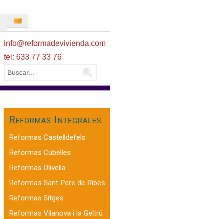
O
info@reformadevivienda.com
tel: 633 77 33 76
Reformas Integrales
Reformas Castelldefels
Reformas Cubelles
Reformas Olivella
Reformas Sant Pere de Ribes
Reformas Sitges
Reformas Vilanova i la Geltrú