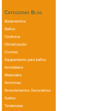
Categorías Blog
Aislamientos
Baños
Cerámica
Climatización
Cocinas
Equipamiento para baños
Inmobiliario
Materiales
Reformas
Revestimientos Decorativos
Suelos
Tendencias