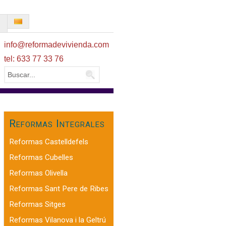
O
info@reformadevivienda.com
tel: 633 77 33 76
Reformas Integrales
Reformas Castelldefels
Reformas Cubelles
Reformas Olivella
Reformas Sant Pere de Ribes
Reformas Sitges
Reformas Vilanova i la Geltrú