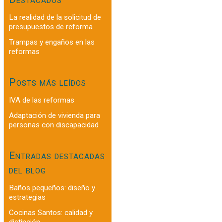
La realidad de la solicitud de
presupuestos de reforma
Trampas y engaños en las
reformas
Posts más leídos
IVA de las reformas
Adaptación de vivienda para
personas con discapacidad
Entradas destacadas
del blog
Baños pequeños: diseño y
estrategias
Cocinas Santos: calidad y
distinción