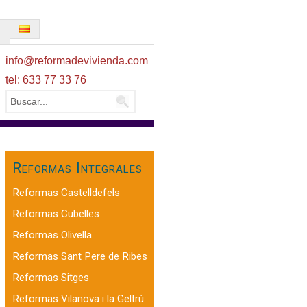
O
info@reformadevivienda.com
tel: 633 77 33 76
Reformas Integrales
Reformas Castelldefels
Reformas Cubelles
Reformas Olivella
Reformas Sant Pere de Ribes
Reformas Sitges
Reformas Vilanova i la Geltrú