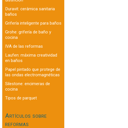
Duravit: cerámica sanitaria
baños
Grifería inteligente para baños
Grohe: grifería de baño y
cocina
IVA de las reformas
Laufen: máxima creatividad
en baños
Papel pintado que protege de
las ondas electromagnéticas
Silestone: encimeras de
cocina
Tipos de parquet
Artículos sobre
reformas