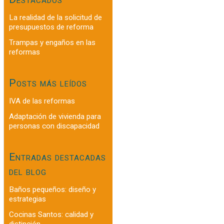
La realidad de la solicitud de
presupuestos de reforma
Trampas y engaños en las
reformas
Posts más leídos
IVA de las reformas
Adaptación de vivienda para
personas con discapacidad
Entradas destacadas
del blog
Baños pequeños: diseño y
estrategias
Cocinas Santos: calidad y
distinción