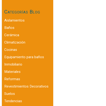
Categorías Blog
Aislamientos
Baños
Cerámica
Climatización
Cocinas
Equipamiento para baños
Inmobiliario
Materiales
Reformas
Revestimientos Decorativos
Suelos
Tendencias