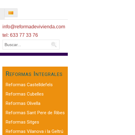
O
info@reformadevivienda.com
tel: 633 77 33 76
Reformas Integrales
Reformas Castelldefels
Reformas Cubelles
Reformas Olivella
Reformas Sant Pere de Ribes
Reformas Sitges
Reformas Vilanova i la Geltrú