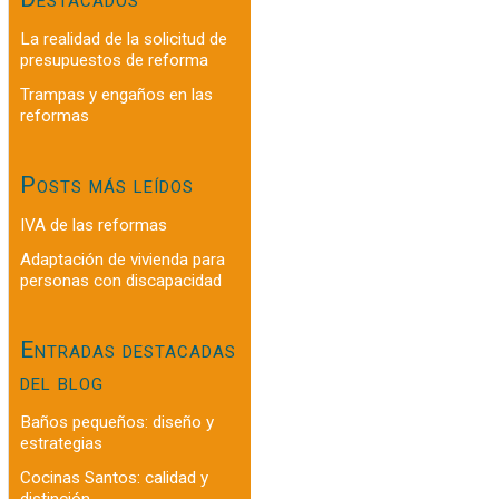
La realidad de la solicitud de
presupuestos de reforma
Trampas y engaños en las
reformas
Posts más leídos
IVA de las reformas
Adaptación de vivienda para
personas con discapacidad
Entradas destacadas
del blog
Baños pequeños: diseño y
estrategias
Cocinas Santos: calidad y
distinción