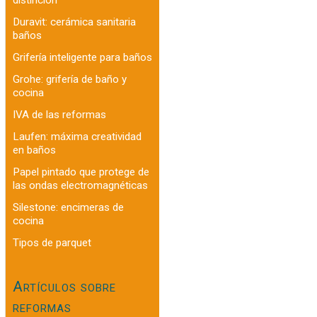
Duravit: cerámica sanitaria
baños
Grifería inteligente para baños
Grohe: grifería de baño y
cocina
IVA de las reformas
Laufen: máxima creatividad
en baños
Papel pintado que protege de
las ondas electromagnéticas
Silestone: encimeras de
cocina
Tipos de parquet
Artículos sobre
reformas