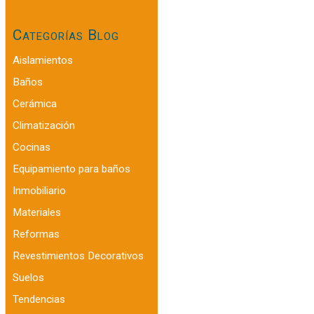
Categorías Blog
Aislamientos
Baños
Cerámica
Climatización
Cocinas
Equipamiento para baños
Inmobiliario
Materiales
Reformas
Revestimientos Decorativos
Suelos
Tendencias