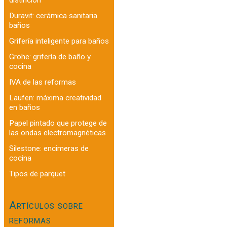
Duravit: cerámica sanitaria
baños
Grifería inteligente para baños
Grohe: grifería de baño y
cocina
IVA de las reformas
Laufen: máxima creatividad
en baños
Papel pintado que protege de
las ondas electromagnéticas
Silestone: encimeras de
cocina
Tipos de parquet
Artículos sobre
reformas