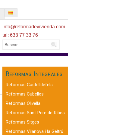
O
info@reformadevivienda.com
tel: 633 77 33 76
Reformas Integrales
Reformas Castelldefels
Reformas Cubelles
Reformas Olivella
Reformas Sant Pere de Ribes
Reformas Sitges
Reformas Vilanova i la Geltrú