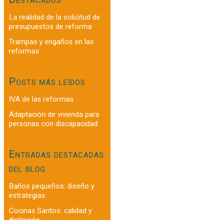
La realidad de la solicitud de
presupuestos de reforma
Trampas y engaños en las
reformas
Posts más leídos
IVA de las reformas
Adaptación de vivienda para
personas con discapacidad
Entradas destacadas
del blog
Baños pequeños: diseño y
estrategias
Cocinas Santos: calidad y
distinción