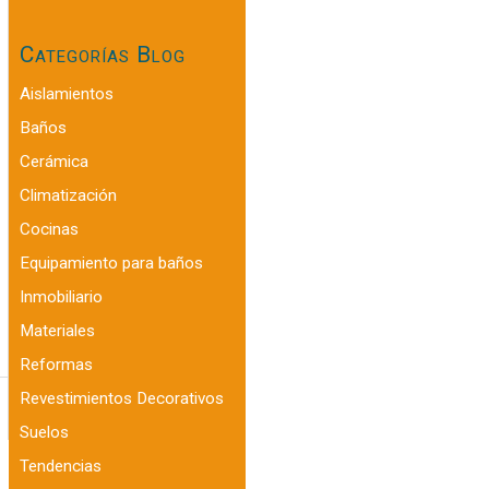
Categorías Blog
Aislamientos
Baños
Cerámica
Climatización
Cocinas
Equipamiento para baños
Inmobiliario
Materiales
Reformas
Revestimientos Decorativos
Suelos
Tendencias